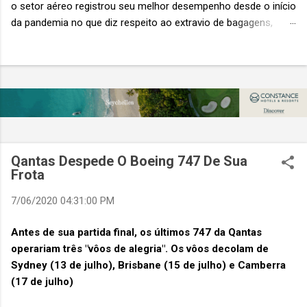
o setor aéreo registrou seu melhor desempenho desde o início
da pandemia no que diz respeito ao extravio de bagagens,
mesmo com o aumento no número de passageiros. As taxas
caíram 23%, um sinal de que os esforços pela transformação
digital estão dando resultados, de acordo com o relatório
“Baggage IT Insights” de 2026 da SITA, a 20ª edição anual
desse importante estudo de referência à indústria. (© SITA)
Porém, a questão mais importante não é apenas a melhoria. É
a lacuna que ainda persiste. O extravio de bagagens ainda
custa ao setor US$ 6,3 bilhões anualmente. Cada mala
Qantas Despede O Boeing 747 De Sua
extraviada acarreta um custo médio de US$ 260. Com um
Frota
lucro líquido médio de apenas US$ 8 por passageiro, uma mala
7/06/2020 04:31:00 PM
extraviada anula o lucro de mais de 30 assentos vendidos, e
cinco anulam o lucro de um voo inteiro. O núme...
Antes de sua partida final, os últimos 747 da Qantas
operariam três "vôos de alegria". Os vôos decolam de
Sydney (13 de julho), Brisbane (15 de julho) e Camberra
(17 de julho)