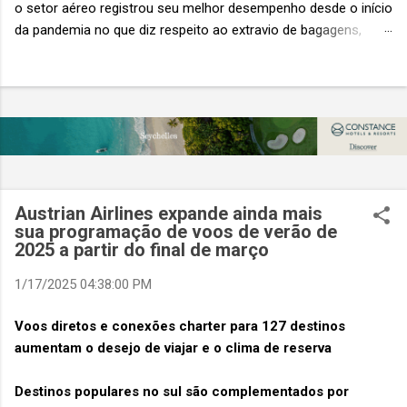
o setor aéreo registrou seu melhor desempenho desde o início
da pandemia no que diz respeito ao extravio de bagagens,
mesmo com o aumento no número de passageiros. As taxas
caíram 23%, um sinal de que os esforços pela transformação
digital estão dando resultados, de acordo com o relatório
“Baggage IT Insights” de 2026 da SITA, a 20ª edição anual
desse importante estudo de referência à indústria. (© SITA)
Porém, a questão mais importante não é apenas a melhoria. É
a lacuna que ainda persiste. O extravio de bagagens ainda
custa ao setor US$ 6,3 bilhões anualmente. Cada mala
Austrian Airlines expande ainda mais
extraviada acarreta um custo médio de US$ 260. Com um
sua programação de voos de verão de
2025 a partir do final de março
lucro líquido médio de apenas US$ 8 por passageiro, uma mala
extraviada anula o lucro de mais de 30 assentos vendidos, e
1/17/2025 04:38:00 PM
cinco anulam o lucro de um voo inteiro. O núme...
Voos diretos e conexões charter para 127 destinos
aumentam o desejo de viajar e o clima de reserva
Destinos populares no sul são complementados por