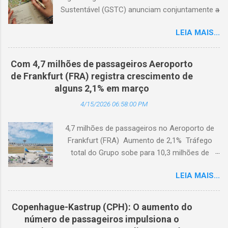
Sustentável (GSTC) anunciam conjuntamente a
expansão da Academia de Turismo Sustentável
LEIA MAIS...
para a Coreia do Sul, com suporte completo
em coreano. (Arquivo © BlogTurS) Este marco
surge no momento em que a Academia celebra
Com 4,7 milhões de passageiros Aeroporto
seu primeiro aniversário e ultrapassa a marca
de Frankfurt (FRA) registra crescimento de
de 3.000 usuários cadastrados, dando
alguns 2,1% em março
continuidade à sua missão de apoiar
4/15/2026 06:58:00 PM
profissionais da hotelaria em toda a região,
capacitando-os com conhecimento prático
4,7 milhões de passageiros no Aeroporto de
sobre turismo mais sustentável, com base no
Frankfurt (FRA) Aumento de 2,1% Tráfego
Padrão Hoteleiro GSTC. Desde o seu
total do Grupo sobe para 10,3 milhões de
lançamento, há um ano, a Academia de
passageiros Frankfurt, Alemanha - Cerca de
Turismo Sustentável tornou-se um importante
LEIA MAIS...
4,7 milhões de passageiros utilizaram o
recurso para profissionais da hotelaria que
Aeroporto de Frankfurt (FRA) em março de
buscam promover práticas sustentáveis ​​em
2026. O tráfego no mês em análise registrou
toda a Ásia. Com a disponibilidade agora em
Copenhague-Kastrup (CPH): O aumento do
um crescimento anual de 2,1%, apesar dos
coreano, a Academia fortalece ainda mais sua
número de passageiros impulsiona o
impactos extraordinários resultantes de dois