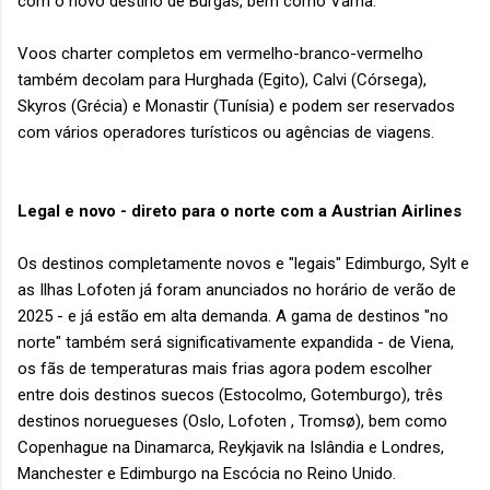
com o novo destino de Burgas, bem como Varna.
Voos charter completos em vermelho-branco-vermelho
também decolam para Hurghada (Egito), Calvi (Córsega),
Skyros (Grécia) e Monastir (Tunísia) e podem ser reservados
com vários operadores turísticos ou agências de viagens.
Legal e novo - direto para o norte com a Austrian Airlines
Os destinos completamente novos e "legais" Edimburgo, Sylt e
as Ilhas Lofoten já foram anunciados no horário de verão de
2025 - e já estão em alta demanda. A gama de destinos "no
norte" também será significativamente expandida - de Viena,
os fãs de temperaturas mais frias agora podem escolher
entre dois destinos suecos (Estocolmo, Gotemburgo), três
destinos noruegueses (Oslo, Lofoten , Tromsø), bem como
Copenhague na Dinamarca, Reykjavik na Islândia e Londres,
Manchester e Edimburgo na Escócia no Reino Unido.