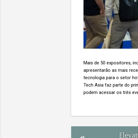
Mais de 50 expositores, inc
apresentarão as mais recent
tecnologia para o setor ho
Tech Asia faz parte do pri
podem acessar os três eve
Expo & Convention Centre (
compradores para explora
de importantes nomes do s
tecnologia de viagens, desde