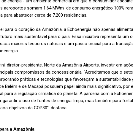
 de energia - um ambiente comercial em que o consumidor escolhe
 os aeroportos somam 1,64 MWm de consumo energético 100% renov
a para abastecer cerca de 7.200 residências.
ável para o coração da Amazônia, a Echoenergia não apenas aliment
futuro mais sustentável para o país. Essa iniciativa representa u
os maiores tesouros naturais e um passo crucial para a transição 
hoenergia.
ini, diretor-presidente, Norte da Amazônia Airports, investir em a
rincipais compromissos da concessionária. “Acreditamos que o setor
orporando práticas e tecnologias que favoreçam a sustentabilidade 
 de Belém e de Macapá possuem papel ainda mais significativo, por 
l para a regulação climática do planeta. A parceria com a Echoene
r garantir o uso de fontes de energia limpa, mas também para forta
os objetivos da COP30”, destaca.
 para a Amazônia