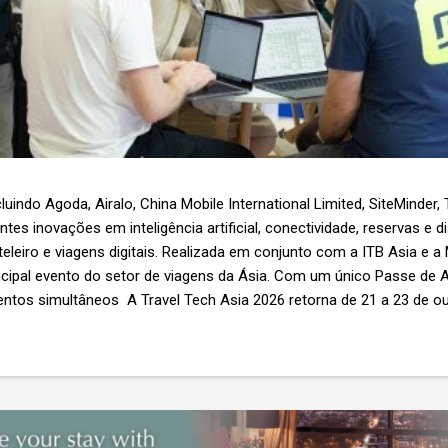
luindo Agoda, Airalo, China Mobile International Limited, SiteMinder,
es inovações em inteligência artificial, conectividade, reservas e d
teleiro e viagens digitais. Realizada em conjunto com a ITB Asia e a
ncipal evento do setor de viagens da Ásia. Com um único Passe de A
ntos simultâneos A Travel Tech Asia 2026 retorna de 21 a 23 de o
Nível 1), em Singapura, reunindo fornecedores de tecnologia, empr
r as inovações que moldam o futuro das viagens. O evento também
etor e debates sobre as principais tendências que impulsionam a 
 inteligência artificial e transformação...