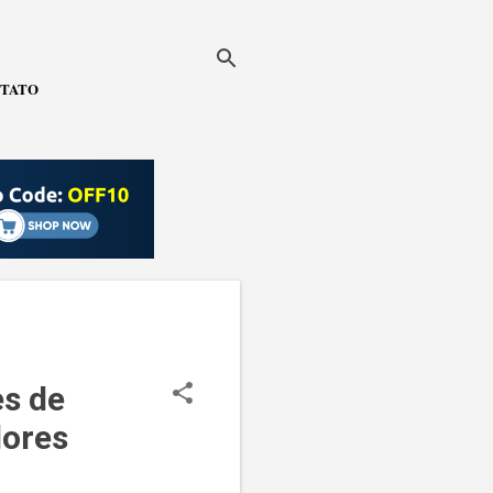
TATO
es de
ores