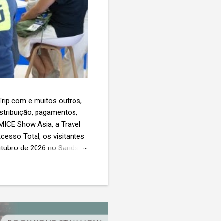
 Trip.com e muitos outros,
istribuição, pagamentos,
 MICE Show Asia, a Travel
cesso Total, os visitantes
utubro de 2026 no Sands
esas de viagens e
 contará com a presença
próxima geração da