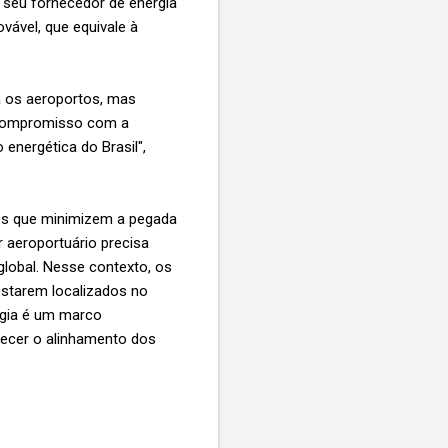
 seu fornecedor de energia
ável, que equivale à
a os aeroportos, mas
m compromisso com a
energética do Brasil",
ções que minimizem a pegada
 aeroportuário precisa
global. Nesse contexto, os
estarem localizados no
rgia é um marco
lecer o alinhamento dos