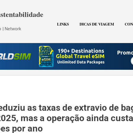
Pular para o conteúdo principal
stentabilidade
LINKS
DICAS DE VIAGEM
CON
 | Network
eduziu as taxas de extravio de b
25, mas a operação ainda custa
ões por ano