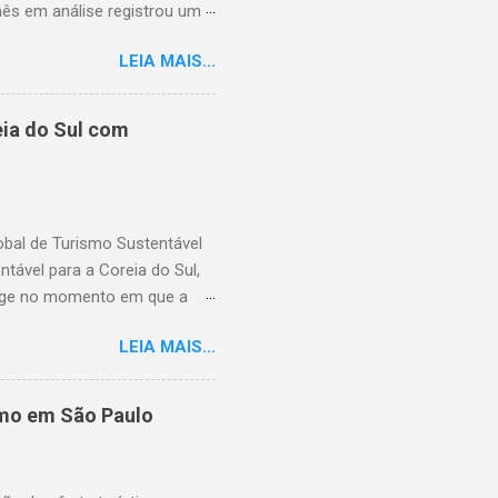
mês em análise registrou um
dois dias de greve e da atual
LEIA MAIS...
pelas greves da Lufthansa que
m a uma queda significativa
 No entanto, essa queda foi
ia do Sul com
,3%) e no Extremo Oriente
Frankfurt também cresceu ao
s de ...
lobal de Turismo Sustentável
ável para a Coreia do Sul,
rge no momento em que a
suários cadastrados, dando
LEIA MAIS...
região, capacitando-os com
Hoteleiro GSTC. Desde o seu
 importante recurso para
smo em São Paulo
​em toda a Ásia. Com a
capacidade de atender ao
e Garantia, GSTC, afirmo...