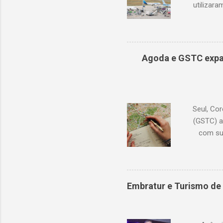
utilizar
cresciment
conjuntura
ocorreram
de 68,6% 
Agoda e GSTC expa
compen
(Tailând
Seul, Cor
(GSTC) a
com su
Academia
continu
conhecime
lançam
Embratur e Turismo de 
pro
dispo
diversi