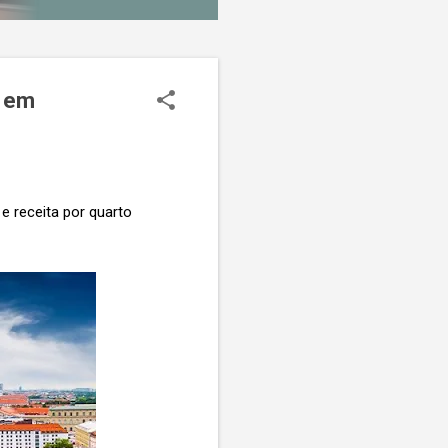
s em
e receita por quarto
.