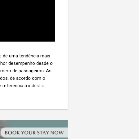
te de uma tendência mais
melhor desempenho desde o
úmero de passageiros. As
tados, de acordo com o
 referência à indústria. (©
te. O extravio de bagagens
édio de US$ 260. Com um
s de 30 assentos vendidos,