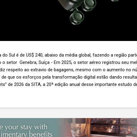
 do Sul é de US$ 240, abaixo da média global, fazendo a região par
 o setor Genebra, Suíça - Em 2025, o setor aéreo registrou seu 
 diz respeito ao extravio de bagagens, mesmo com o aumento no n
l de que os esforços pela transformação digital estão dando resul
ghts” de 2026 da SITA, a 20ª edição anual desse importante estudo de
s importante não é apenas a melhoria. É a lacuna que ainda persis
6,3 bilhões anualmente. Cada mala extraviada acarreta um custo m
nas US$ 8 por passageiro, uma mala extraviada anula o lucro de mai
um voo inteiro. O núme...