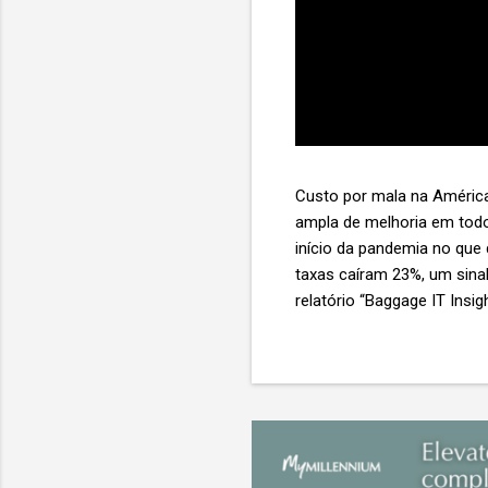
Custo por mala na América
ampla de melhoria em todo
início da pandemia no que
taxas caíram 23%, um sina
relatório “Baggage IT Insi
SITA) Porém, a questão mai
ainda custa ao setor US$ 
lucro líquido médio de ape
e cinco anulam o lucro de 