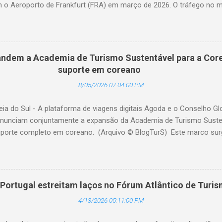
am o Aeroporto de Frankfurt (FRA) em março de 2026. O tráfego no 
o anual de 2,1%, apesar dos impactos extraordinários resultantes de 
 geopolítica. Cerca de 100 mil passageiros no FRA foram afetados 
 em meados de março. As consequências da guerra com o Irã levara
no tráfego com destino ao Oriente Médio durante o mês em análise.
ndem a Academia de Turismo Sustentável para a Core
sada por um forte crescimento para destinos na África (alta de 22
suporte em coreano
ia +32,4%; Índia +22,2%; China +22,2%). (© Fraport) O tráfego em 
8/05/2026 07:04:00 PM
longo do trimestre como um todo. Nos primeiros três mese
eia do Sul - A plataforma de viagens digitais Agoda e o Conselho G
nunciam conjuntamente a expansão da Academia de Turismo Sustent
porte completo em coreano. (Arquivo © BlogTurS) Este marco su
 celebra seu primeiro aniversário e ultrapassa a marca de 3.000 u
idade à sua missão de apoiar profissionais da hotelaria em toda a 
nto prático sobre turismo mais sustentável, com base no Padrão 
ento, há um ano, a Academia de Turismo Sustentável tornou-se um
Portugal estreitam laços no Fórum Atlântico de Turi
fissionais da hotelaria que buscam promover práticas sustentáveis ​
4/13/2026 05:11:00 PM
nibilidade agora em coreano, a Academia fortalece ainda mais sua 
ficado setor hoteleiro da Coreia do Sul. A Dra. Mihee Kang, Diretora d