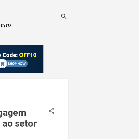
TATO
agagem
 ao setor