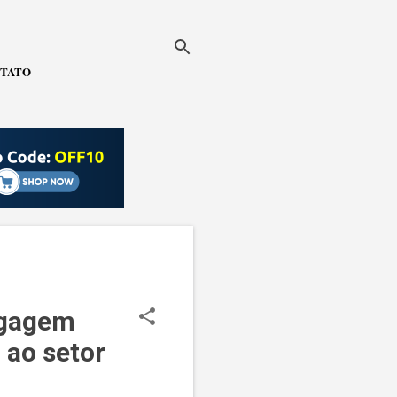
TATO
agagem
 ao setor