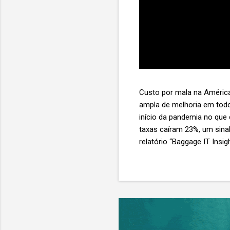
Custo por mala na América
ampla de melhoria em todo
início da pandemia no que
taxas caíram 23%, um sina
relatório “Baggage IT Insi
SITA) Porém, a questão mai
ainda custa ao setor US$ 
lucro líquido médio de ape
e cinco anulam o lucro de 