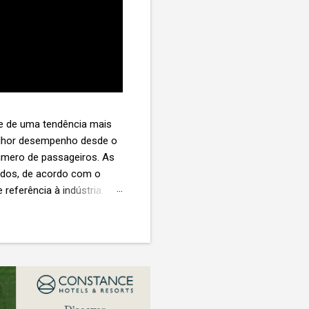
te de uma tendência mais
melhor desempenho desde o
úmero de passageiros. As
tados, de acordo com o
 referência à indústria. (©
te. O extravio de bagagens
édio de US$ 260. Com um
s de 30 assentos vendidos,