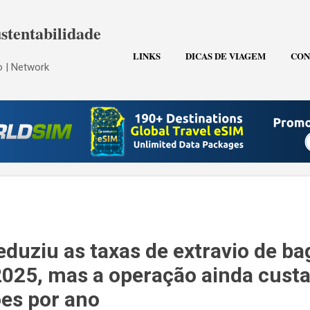
Pular para o conteúdo principal
stentabilidade
LINKS
DICAS DE VIAGEM
CON
 | Network
eduziu as taxas de extravio de b
25, mas a operação ainda custa
ões por ano