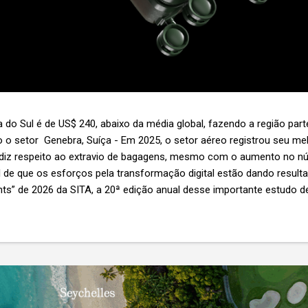
 do Sul é de US$ 240, abaixo da média global, fazendo a região par
 o setor Genebra, Suíça - Em 2025, o setor aéreo registrou seu 
 diz respeito ao extravio de bagagens, mesmo com o aumento no n
l de que os esforços pela transformação digital estão dando resul
ghts” de 2026 da SITA, a 20ª edição anual desse importante estudo de
s importante não é apenas a melhoria. É a lacuna que ainda persis
6,3 bilhões anualmente. Cada mala extraviada acarreta um custo m
nas US$ 8 por passageiro, uma mala extraviada anula o lucro de mai
um voo inteiro. O núme...