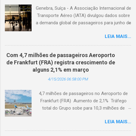
Genebra, Suíça - A Associação Internacional de
Transporte Aéreo (IATA) divulgou dados sobre
a demanda global de passageiros para junho de
2026. (© Freepik) A demanda total, medida em
LEIA MAIS...
passageiros-quilômetro pagos (RPK), caiu 1,7%
em comparação com junho de 2025. Excluindo
o Oriente Médio, a demanda diminuiu 0,6%. A
Com 4,7 milhões de passageiros Aeroporto
capacidade total, medida em assentos-
de Frankfurt (FRA) registra crescimento de
quilômetro disponíveis (ASK), diminuiu 1,3% em
alguns 2,1% em março
relação ao ano anterior. A taxa de ocupação foi
4/15/2026 06:58:00 PM
de 84,2% (-0,4 ponto percentual em
comparação com junho de 2025). A demanda
4,7 milhões de passageiros no Aeroporto de
internacional caiu 0,9% em comparação com
Frankfurt (FRA) Aumento de 2,1% Tráfego
junho de 2025. Excluindo o Oriente Médio, a
total do Grupo sobe para 10,3 milhões de
demanda cresceu 1,1%. A capacidade diminuiu
passageiros Frankfurt, Alemanha - Cerca de
0,6% em relação ao ano anterior, e o fator de
LEIA MAIS...
4,7 milhões de passageiros utilizaram o
ocupação foi de 84,2% (-0,2 ponto percentual
Aeroporto de Frankfurt (FRA) em março de
em comparação com junho de 2025). A