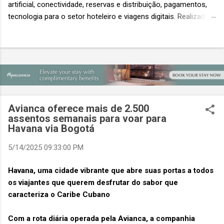
artificial, conectividade, reservas e distribuição, pagamentos,
tecnologia para o setor hoteleiro e viagens digitais. Realizada
em conjunto com a ITB Asia e a MICE Show Asia, a Travel
Tech Asia faz parte do principal evento do setor de viagens da
Ásia. Com um único Passe de Acesso Total, os visitantes
podem acessar os três eventos simultâneos A Travel Tech
Asia 2026 retorna de 21 a 23 de outubro de 2026 no Sands
Expo & Convention Centre (Nível 1), em Singapura, reunindo
fornecedores de tecnologia, empresas de viagens e
Avianca oferece mais de 2.500
compradores para explorar as inovações que moldam o futuro
assentos semanais para voar para
das viagens. O evento também contará com a presença de
Havana via Bogotá
importantes nomes do setor e debates sobre as principais
5/14/2025 09:33:00 PM
tendências que impulsionam a próxima geração da tecnologia
de viagens, desde inteligência artificial e transformação...
Havana, uma cidade vibrante que abre suas portas a todos
os viajantes que querem desfrutar do sabor que
caracteriza o Caribe Cubano
Com a rota diária operada pela Avianca, a companhia