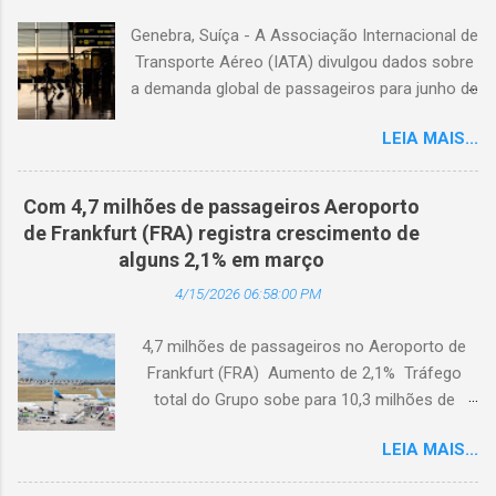
Genebra, Suíça - A Associação Internacional de
Transporte Aéreo (IATA) divulgou dados sobre
a demanda global de passageiros para junho de
2026. (© Freepik) A demanda total, medida em
LEIA MAIS...
passageiros-quilômetro pagos (RPK), caiu 1,7%
em comparação com junho de 2025. Excluindo
o Oriente Médio, a demanda diminuiu 0,6%. A
Com 4,7 milhões de passageiros Aeroporto
capacidade total, medida em assentos-
de Frankfurt (FRA) registra crescimento de
quilômetro disponíveis (ASK), diminuiu 1,3% em
alguns 2,1% em março
relação ao ano anterior. A taxa de ocupação foi
4/15/2026 06:58:00 PM
de 84,2% (-0,4 ponto percentual em
comparação com junho de 2025). A demanda
4,7 milhões de passageiros no Aeroporto de
internacional caiu 0,9% em comparação com
Frankfurt (FRA) Aumento de 2,1% Tráfego
junho de 2025. Excluindo o Oriente Médio, a
total do Grupo sobe para 10,3 milhões de
demanda cresceu 1,1%. A capacidade diminuiu
passageiros Frankfurt, Alemanha - Cerca de
0,6% em relação ao ano anterior, e o fator de
LEIA MAIS...
4,7 milhões de passageiros utilizaram o
ocupação foi de 84,2% (-0,2 ponto percentual
Aeroporto de Frankfurt (FRA) em março de
em comparação com junho de 2025). A