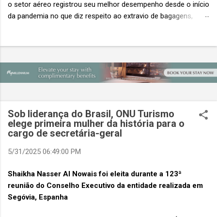
o setor aéreo registrou seu melhor desempenho desde o início
da pandemia no que diz respeito ao extravio de bagagens,
mesmo com o aumento no número de passageiros. As taxas
caíram 23%, um sinal de que os esforços pela transformação
digital estão dando resultados, de acordo com o relatório
“Baggage IT Insights” de 2026 da SITA, a 20ª edição anual
desse importante estudo de referência à indústria. (© SITA)
Porém, a questão mais importante não é apenas a melhoria. É
a lacuna que ainda persiste. O extravio de bagagens ainda
custa ao setor US$ 6,3 bilhões anualmente. Cada mala
Sob liderança do Brasil, ONU Turismo
extraviada acarreta um custo médio de US$ 260. Com um
elege primeira mulher da história para o
cargo de secretária-geral
lucro líquido médio de apenas US$ 8 por passageiro, uma mala
extraviada anula o lucro de mais de 30 assentos vendidos, e
5/31/2025 06:49:00 PM
cinco anulam o lucro de um voo inteiro. O núme...
Shaikha Nasser Al Nowais foi eleita durante a 123ª
reunião do Conselho Executivo da entidade realizada em
Segóvia, Espanha