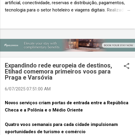
artificial, conectividade, reservas e distribuição, pagamentos,
tecnologia para o setor hoteleiro e viagens digitais. Realizada
em conjunto com a ITB Asia e a MICE Show Asia, a Travel
Tech Asia faz parte do principal evento do setor de viagens da
Ásia. Com um único Passe de Acesso Total, os visitantes
podem acessar os três eventos simultâneos A Travel Tech
Asia 2026 retorna de 21 a 23 de outubro de 2026 no Sands
Expo & Convention Centre (Nível 1), em Singapura, reunindo
fornecedores de tecnologia, empresas de viagens e
Expandindo rede europeia de destinos,
compradores para explorar as inovações que moldam o futuro
Etihad comemora primeiros voos para
das viagens. O evento também contará com a presença de
Praga e Varsóvia
importantes nomes do setor e debates sobre as principais
6/07/2025 07:51:00 AM
tendências que impulsionam a próxima geração da tecnologia
de viagens, desde inteligência artificial e transformação...
Novos serviços criam portas de entrada entre a República
Checa e a Polônia e o Médio Oriente
Quatro voos semanais para cada cidade impulsionam
oportunidades de turismo e comércio