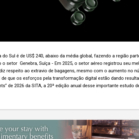
 do Sul é de US$ 240, abaixo da média global, fazendo a região par
 o setor Genebra, Suíça - Em 2025, o setor aéreo registrou seu 
 diz respeito ao extravio de bagagens, mesmo com o aumento no n
l de que os esforços pela transformação digital estão dando resul
ghts” de 2026 da SITA, a 20ª edição anual desse importante estudo de
s importante não é apenas a melhoria. É a lacuna que ainda persis
6,3 bilhões anualmente. Cada mala extraviada acarreta um custo m
nas US$ 8 por passageiro, uma mala extraviada anula o lucro de mai
um voo inteiro. O núme...