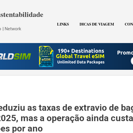
Pular para o conteúdo principal
stentabilidade
LINKS
DICAS DE VIAGEM
CON
 | Network
eduziu as taxas de extravio de b
25, mas a operação ainda custa
ões por ano