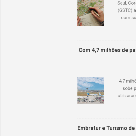
Seul, Cor
(GSTC) a
com su
Academia
continu
conhecime
lançam
Com 4,7 milhões de pa
pro
dispo
diversi
4,7 mil
sobe p
utilizar
cresciment
conjuntura
ocorreram
de 68,6% 
Embratur e Turismo de 
compen