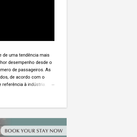
te de uma tendência mais
melhor desempenho desde o
úmero de passageiros. As
tados, de acordo com o
 referência à indústria. (©
te. O extravio de bagagens
édio de US$ 260. Com um
s de 30 assentos vendidos,