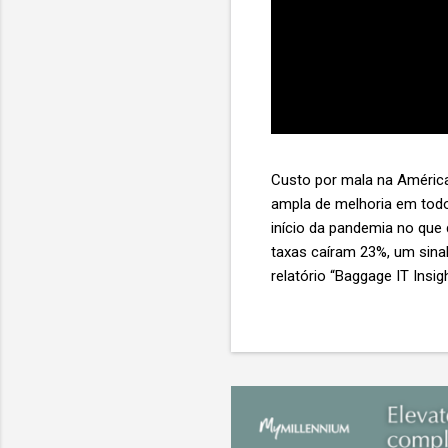
Custo por mala na América
ampla de melhoria em todo
início da pandemia no que
taxas caíram 23%, um sina
relatório “Baggage IT Insi
SITA) Porém, a questão mai
ainda custa ao setor US$ 
lucro líquido médio de ape
e cinco anulam o lucro de 