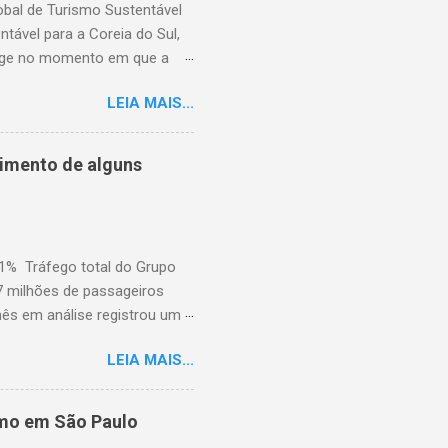
lobal de Turismo Sustentável
ável para a Coreia do Sul,
rge no momento em que a
suários cadastrados, dando
LEIA MAIS...
região, capacitando-os com
Hoteleiro GSTC. Desde o seu
 importante recurso para
cimento de alguns
​em toda a Ásia. Com a
capacidade de atender ao
e Garantia, GSTC, afirmo...
,1% Tráfego total do Grupo
7 milhões de passageiros
mês em análise registrou um
dois dias de greve e da atual
LEIA MAIS...
pelas greves da Lufthansa que
m a uma queda significativa
 No entanto, essa queda foi
smo em São Paulo
,3%) e no Extremo Oriente