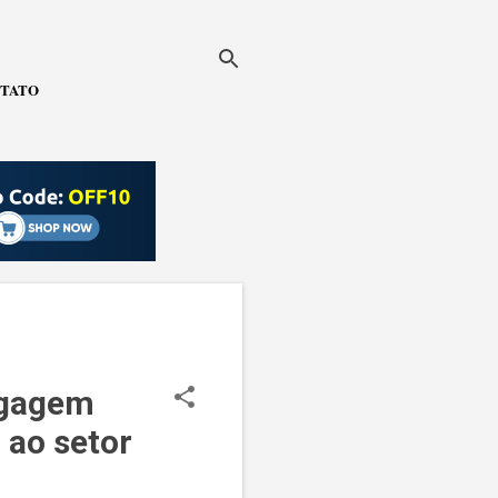
TATO
agagem
 ao setor