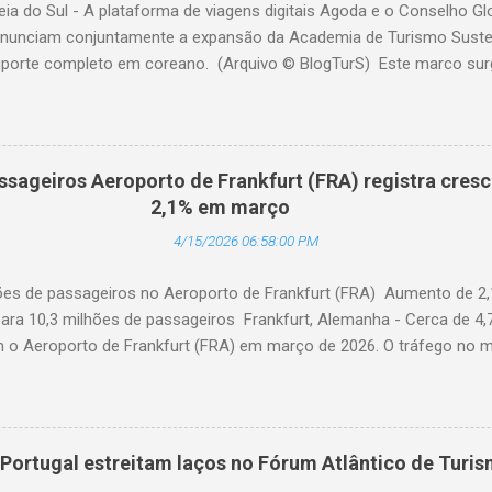
eia do Sul - A plataforma de viagens digitais Agoda e o Conselho G
nunciam conjuntamente a expansão da Academia de Turismo Sustent
porte completo em coreano. (Arquivo © BlogTurS) Este marco su
 celebra seu primeiro aniversário e ultrapassa a marca de 3.000 u
idade à sua missão de apoiar profissionais da hotelaria em toda a 
nto prático sobre turismo mais sustentável, com base no Padrão 
ento, há um ano, a Academia de Turismo Sustentável tornou-se um
ssageiros Aeroporto de Frankfurt (FRA) registra cres
fissionais da hotelaria que buscam promover práticas sustentáveis ​
2,1% em março
nibilidade agora em coreano, a Academia fortalece ainda mais sua 
4/15/2026 06:58:00 PM
ficado setor hoteleiro da Coreia do Sul. A Dra. Mihee Kang, Diretora d
hões de passageiros no Aeroporto de Frankfurt (FRA) Aumento de 2
ara 10,3 milhões de passageiros Frankfurt, Alemanha - Cerca de 4,
am o Aeroporto de Frankfurt (FRA) em março de 2026. O tráfego no 
o anual de 2,1%, apesar dos impactos extraordinários resultantes de 
 geopolítica. Cerca de 100 mil passageiros no FRA foram afetados 
 em meados de março. As consequências da guerra com o Irã levara
no tráfego com destino ao Oriente Médio durante o mês em análise.
Portugal estreitam laços no Fórum Atlântico de Turi
sada por um forte crescimento para destinos na África (alta de 22