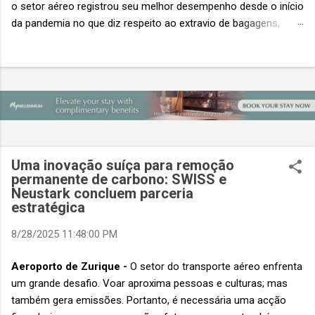
o setor aéreo registrou seu melhor desempenho desde o início
da pandemia no que diz respeito ao extravio de bagagens,
mesmo com o aumento no número de passageiros. As taxas
caíram 23%, um sinal de que os esforços pela transformação
digital estão dando resultados, de acordo com o relatório
“Baggage IT Insights” de 2026 da SITA, a 20ª edição anual
desse importante estudo de referência à indústria. (© SITA)
Porém, a questão mais importante não é apenas a melhoria. É
a lacuna que ainda persiste. O extravio de bagagens ainda
custa ao setor US$ 6,3 bilhões anualmente. Cada mala
Uma inovação suíça para remoção
extraviada acarreta um custo médio de US$ 260. Com um
permanente de carbono: SWISS e
Neustark concluem parceria
lucro líquido médio de apenas US$ 8 por passageiro, uma mala
estratégica
extraviada anula o lucro de mais de 30 assentos vendidos, e
cinco anulam o lucro de um voo inteiro. O núme...
8/28/2025 11:48:00 PM
Aeroporto de Zurique -
O setor do transporte aéreo enfrenta
um grande desafio. Voar aproxima pessoas e culturas; mas
também gera emissões. Portanto, é necessária uma acção