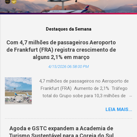
Destaques da Semana
Com 4,7 milhões de passageiros Aeroporto
de Frankfurt (FRA) registra crescimento de
alguns 2,1% em março
4/15/2026 06:58:00 PM
4,7 milhões de passageiros no Aeroporto de
Frankfurt (FRA) Aumento de 2,1% Tráfego
total do Grupo sobe para 10,3 milhões de
passageiros Frankfurt, Alemanha - Cerca de
LEIA MAIS...
4,7 milhões de passageiros utilizaram o
Aeroporto de Frankfurt (FRA) em março de
2026. O tráfego no mês em análise registrou
Agoda e GSTC expandem a Academia de
um crescimento anual de 2,1%, apesar dos
Turismo Sustentável para a Coreia do Sul