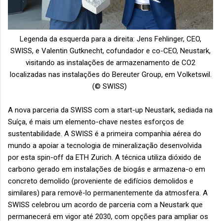
Legenda da esquerda para a direita: Jens Fehlinger, CEO,
SWISS, e Valentin Gutknecht, cofundador e co-CEO, Neustark,
visitando as instalações de armazenamento de CO2
localizadas nas instalações do Bereuter Group, em Volketswil.
(© SWISS)
A nova parceria da SWISS com a start-up Neustark, sediada na
Suíça, é mais um elemento-chave nestes esforços de
sustentabilidade. A SWISS é a primeira companhia aérea do
mundo a apoiar a tecnologia de mineralização desenvolvida
por esta spin-off da ETH Zurich. A técnica utiliza dióxido de
carbono gerado em instalações de biogás e armazena-o em
concreto demolido (proveniente de edifícios demolidos e
similares) para removê-lo permanentemente da atmosfera. A
SWISS celebrou um acordo de parceria com a Neustark que
permanecerá em vigor até 2030, com opções para ampliar os