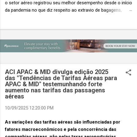
o setor aéreo registrou seu melhor desempenho desde o início
da pandemia no que diz respeito ao extravio de bagagens,
mesmo com o aumento no número de passageiros. As taxas
caíram 23%, um sinal de que os esforços pela transformação
digital estão dando resultados, de acordo com o relatório
“Baggage IT Insights” de 2026 da SITA, a 20ª edição anual
desse importante estudo de referência à indústria. (© SITA)
Porém, a questão mais importante não é apenas a melhoria. É
a lacuna que ainda persiste. O extravio de bagagens ainda
custa ao setor US$ 6,3 bilhões anualmente. Cada mala
ACI APAC & MID divulga edição 2025
extraviada acarreta um custo médio de US$ 260. Com um
das "Tendências de Tarifas Aéreas para
APAC & MID" testemunhando forte
lucro líquido médio de apenas US$ 8 por passageiro, uma mala
aumento nas tarifas das passagens
extraviada anula o lucro de mais de 30 assentos vendidos, e
aéreas
cinco anulam o lucro de um voo inteiro. O núme...
10/09/2025 12:20:00 PM
As variações das tarifas aéreas são influenciadas por
fatores macroeconômicos e pela concorrência das
companhias aéreas, não pelas taxas aeroportuárias