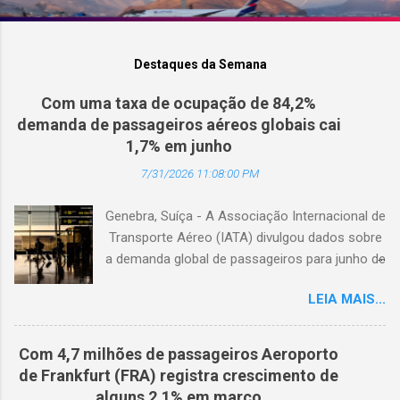
Destaques da Semana
Com uma taxa de ocupação de 84,2%
demanda de passageiros aéreos globais cai
1,7% em junho
7/31/2026 11:08:00 PM
Genebra, Suíça - A Associação Internacional de
Transporte Aéreo (IATA) divulgou dados sobre
a demanda global de passageiros para junho de
2026. (© Freepik) A demanda total, medida em
LEIA MAIS...
passageiros-quilômetro pagos (RPK), caiu 1,7%
em comparação com junho de 2025. Excluindo
o Oriente Médio, a demanda diminuiu 0,6%. A
Com 4,7 milhões de passageiros Aeroporto
capacidade total, medida em assentos-
de Frankfurt (FRA) registra crescimento de
quilômetro disponíveis (ASK), diminuiu 1,3% em
alguns 2,1% em março