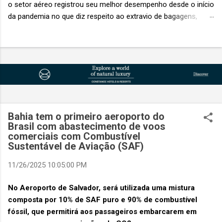
o setor aéreo registrou seu melhor desempenho desde o início
da pandemia no que diz respeito ao extravio de bagagens,
mesmo com o aumento no número de passageiros. As taxas
caíram 23%, um sinal de que os esforços pela transformação
digital estão dando resultados, de acordo com o relatório
“Baggage IT Insights” de 2026 da SITA, a 20ª edição anual
desse importante estudo de referência à indústria. (© SITA)
Porém, a questão mais importante não é apenas a melhoria. É
a lacuna que ainda persiste. O extravio de bagagens ainda
custa ao setor US$ 6,3 bilhões anualmente. Cada mala
Bahia tem o primeiro aeroporto do
extraviada acarreta um custo médio de US$ 260. Com um
Brasil com abastecimento de voos
comerciais com Combustível
lucro líquido médio de apenas US$ 8 por passageiro, uma mala
Sustentável de Aviação (SAF)
extraviada anula o lucro de mais de 30 assentos vendidos, e
cinco anulam o lucro de um voo inteiro. O núme...
11/26/2025 10:05:00 PM
No Aeroporto de Salvador, será utilizada uma mistura
composta por 10% de SAF puro e 90% de combustível
fóssil, que permitirá aos passageiros embarcarem em