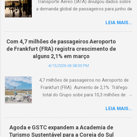
Transporte Aéreo (IATA) divulgou dados sobre
a demanda global de passageiros para junho de
2026. (© Freepik) A demanda total, medida em
LEIA MAIS...
passageiros-quilômetro pagos (RPK), caiu 1,7%
em comparação com junho de 2025. Excluindo
o Oriente Médio, a demanda diminuiu 0,6%. A
Com 4,7 milhões de passageiros Aeroporto
capacidade total, medida em assentos-
de Frankfurt (FRA) registra crescimento de
quilômetro disponíveis (ASK), diminuiu 1,3% em
alguns 2,1% em março
relação ao ano anterior. A taxa de ocupação foi
4/15/2026 06:58:00 PM
de 84,2% (-0,4 ponto percentual em
comparação com junho de 2025). A demanda
4,7 milhões de passageiros no Aeroporto de
internacional caiu 0,9% em comparação com
Frankfurt (FRA) Aumento de 2,1% Tráfego
junho de 2025. Excluindo o Oriente Médio, a
total do Grupo sobe para 10,3 milhões de
demanda cresceu 1,1%. A capacidade diminuiu
passageiros Frankfurt, Alemanha - Cerca de
0,6% em relação ao ano anterior, e o fator de
LEIA MAIS...
4,7 milhões de passageiros utilizaram o
ocupação foi de 84,2% (-0,2 ponto percentual
Aeroporto de Frankfurt (FRA) em março de
em comparação com junho de 2025). A
2026. O tráfego no mês em análise registrou
demanda doméstica contraiu 3,0% em
Agoda e GSTC expandem a Academia de
um crescimento anual de 2,1%, apesar dos
comparação com junho de 2025. A capacidade
Turismo Sustentável para a Coreia do Sul