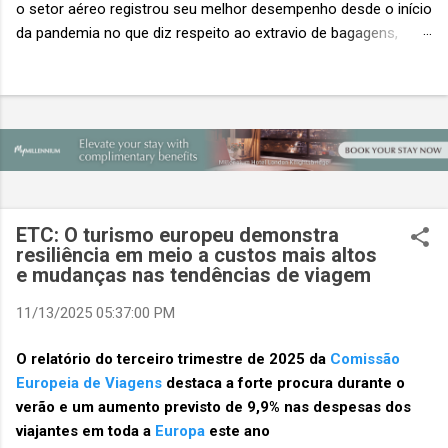
o setor aéreo registrou seu melhor desempenho desde o início
da pandemia no que diz respeito ao extravio de bagagens,
mesmo com o aumento no número de passageiros. As taxas
caíram 23%, um sinal de que os esforços pela transformação
digital estão dando resultados, de acordo com o relatório
“Baggage IT Insights” de 2026 da SITA, a 20ª edição anual
desse importante estudo de referência à indústria. (© SITA)
Porém, a questão mais importante não é apenas a melhoria. É
a lacuna que ainda persiste. O extravio de bagagens ainda
custa ao setor US$ 6,3 bilhões anualmente. Cada mala
ETC: O turismo europeu demonstra
extraviada acarreta um custo médio de US$ 260. Com um
resiliência em meio a custos mais altos
e mudanças nas tendências de viagem
lucro líquido médio de apenas US$ 8 por passageiro, uma mala
extraviada anula o lucro de mais de 30 assentos vendidos, e
11/13/2025 05:37:00 PM
cinco anulam o lucro de um voo inteiro. O núme...
O relatório do terceiro trimestre de 2025 da
Comissão
Europeia de Viagens
destaca a forte procura durante o
verão e um aumento previsto de 9,9% nas despesas dos
viajantes em toda a
Europa
este ano