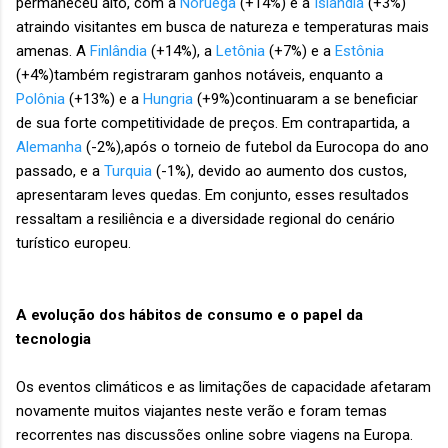
permaneceu alto, com a
Noruega
(+14%) e a
Islândia
(+3%)
atraindo visitantes em busca de natureza e temperaturas mais
amenas. A
Finlândia
(+14%), a
Letônia
(+7%) e a
Estônia
(+4%)também registraram ganhos notáveis, enquanto a
Polônia
(+13%) e a
Hungria
(+9%)continuaram a se beneficiar
de sua forte competitividade de preços. Em contrapartida, a
Alemanha
(-2%),após o torneio de futebol da Eurocopa do ano
passado, e a
Turquia
(-1%), devido ao aumento dos custos,
apresentaram leves quedas. Em conjunto, esses resultados
ressaltam a resiliência e a diversidade regional do cenário
turístico europeu.
A evolução dos hábitos de consumo e o papel da
tecnologia
Os eventos climáticos e as limitações de capacidade afetaram
novamente muitos viajantes neste verão e foram temas
recorrentes nas discussões online sobre viagens na Europa.