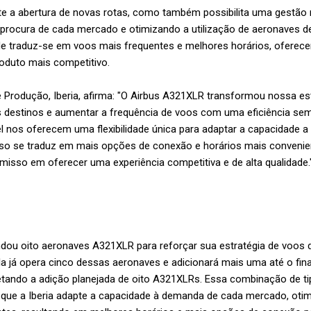
e a abertura de novas rotas, como também possibilita uma gestão ma
procura de cada mercado e otimizando a utilização de aeronaves d
dade traduz-se em voos mais frequentes e melhores horários, ofere
oduto mais competitivo.
de Produção, Iberia, afirma: "O Airbus A321XLR transformou nossa es
s destinos e aumentar a frequência de voos com uma eficiência se
 nos oferecem uma flexibilidade única para adaptar a capacidade a
isso se traduz em mais opções de conexão e horários mais convenie
sso em oferecer uma experiência competitiva e de alta qualidade.
dou oito aeronaves A321XLR para reforçar sua estratégia de voos de
 já opera cinco dessas aeronaves e adicionará mais uma até o fina
tando a adição planejada de oito A321XLRs. Essa combinação de t
que a Iberia adapte a capacidade à demanda de cada mercado, otimiz