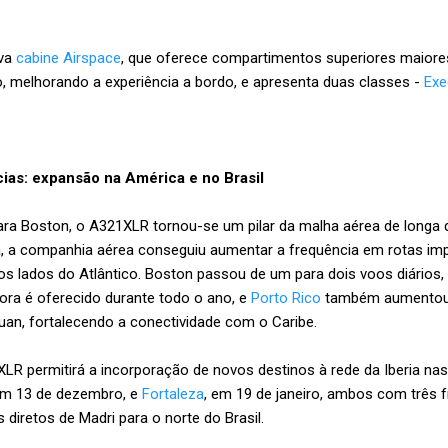
ova
cabine Airspace
, que oferece compartimentos superiores maiore
 melhorando a experiência a bordo, e apresenta duas classes -
Exe
cias: expansão na América e no Brasil
ra Boston, o A321XLR tornou-se um pilar da malha aérea de longa di
ia, a companhia aérea conseguiu aumentar a frequência em rotas imp
 lados do Atlântico. Boston passou de um para dois voos diários, 
ra é oferecido durante todo o ano, e
Porto Rico
também aumentou 
uan, fortalecendo a conectividade com o Caribe.
XLR permitirá a incorporação de novos destinos à rede da Iberia n
em 13 de dezembro, e
Fortaleza
, em 19 de janeiro, ambos com três 
 diretos de Madri para o norte do Brasil.