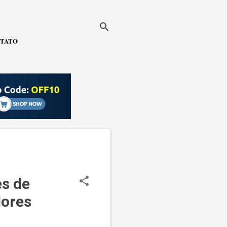
TATO
es de
ores