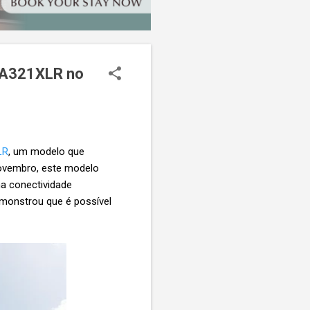
o A321XLR no
LR
, um modelo que
 novembro, este modelo
na conectividade
monstrou que é possível