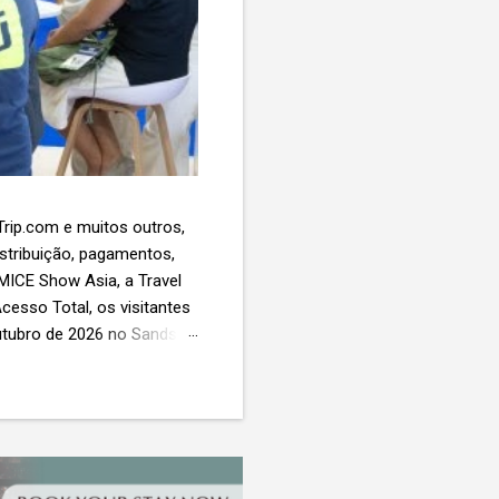
 Trip.com e muitos outros,
istribuição, pagamentos,
 MICE Show Asia, a Travel
cesso Total, os visitantes
utubro de 2026 no Sands
esas de viagens e
 contará com a presença
próxima geração da