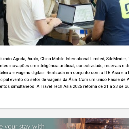
luindo Agoda, Airalo, China Mobile International Limited, SiteMinder,
es inovações em inteligência artificial, conectividade, reservas e d
teleiro e viagens digitais. Realizada em conjunto com a ITB Asia e a
ncipal evento do setor de viagens da Ásia. Com um único Passe de A
ntos simultâneos A Travel Tech Asia 2026 retorna de 21 a 23 de o
Nível 1), em Singapura, reunindo fornecedores de tecnologia, empr
r as inovações que moldam o futuro das viagens. O evento também
etor e debates sobre as principais tendências que impulsionam a 
 inteligência artificial e transformação...