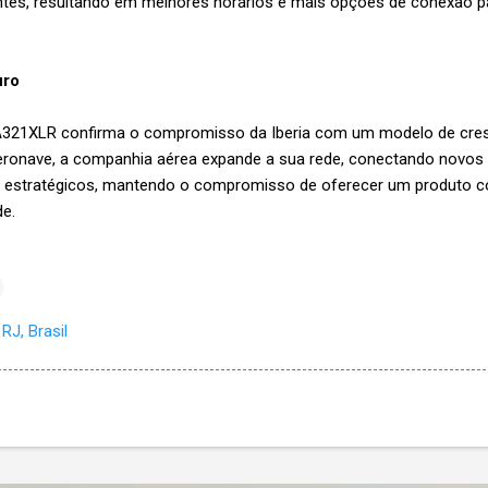
tes, resultando em melhores horários e mais opções de conexão p
uro
 A321XLR confirma o compromisso da Iberia com um modelo de cresc
eronave, a companhia aérea expande a sua rede, conectando novos 
estratégicos, mantendo o compromisso de oferecer um produto c
de.
RJ, Brasil