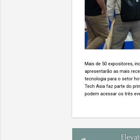
Mais de 50 expositores, inc
apresentarão as mais recent
tecnologia para o setor ho
Tech Asia faz parte do pri
podem acessar os três eve
Expo & Convention Centre (
compradores para explora
de importantes nomes do s
tecnologia de viagens, desde