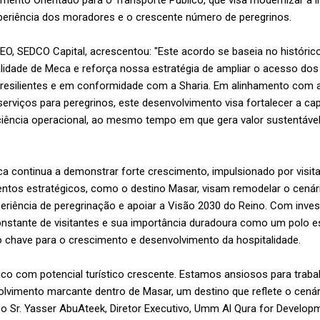
imento Orientado para o Transporte Público, que visa modernizar a i
periência dos moradores e o crescente número de peregrinos.
EO, SEDCO Capital, acrescentou: "Este acordo se baseia no históri
alidade de Meca e reforça nossa estratégia de ampliar o acesso dos 
s resilientes e em conformidade com a Sharia. Em alinhamento com 
serviços para peregrinos, este desenvolvimento visa fortalecer a cap
iciência operacional, ao mesmo tempo em que gera valor sustentável
a continua a demonstrar forte crescimento, impulsionado por visita
ntos estratégicos, como o destino Masar, visam remodelar o cenári
xperiência de peregrinação e apoiar a Visão 2030 do Reino. Com inv
nstante de visitantes e sua importância duradoura como um polo esp
 chave para o crescimento e desenvolvimento da hospitalidade.
co com potencial turístico crescente. Estamos ansiosos para trabal
olvimento marcante dentro de Masar, um destino que reflete o cenár
 o Sr. Yasser AbuAteek, Diretor Executivo, Umm Al Qura for Develop