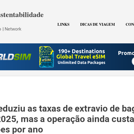
Pular para o conteúdo principal
stentabilidade
LINKS
DICAS DE VIAGEM
CON
 | Network
eduziu as taxas de extravio de b
25, mas a operação ainda custa
ões por ano