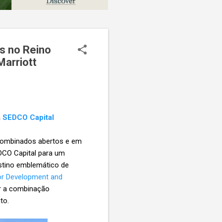
s no Reino
Marriott
a
SEDCO Capital
combinados abertos e em
DCO Capital para um
estino emblemático de
r Development and
ar a combinação
ito.