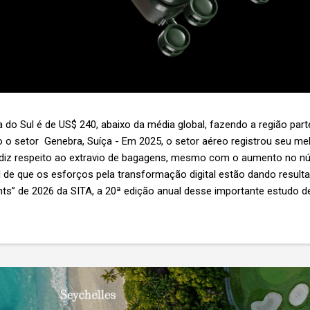
 do Sul é de US$ 240, abaixo da média global, fazendo a região par
 o setor Genebra, Suíça - Em 2025, o setor aéreo registrou seu 
 diz respeito ao extravio de bagagens, mesmo com o aumento no n
l de que os esforços pela transformação digital estão dando resul
ghts” de 2026 da SITA, a 20ª edição anual desse importante estudo de
s importante não é apenas a melhoria. É a lacuna que ainda persis
6,3 bilhões anualmente. Cada mala extraviada acarreta um custo m
nas US$ 8 por passageiro, uma mala extraviada anula o lucro de mai
um voo inteiro. O núme...