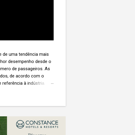
te de uma tendência mais
melhor desempenho desde o
úmero de passageiros. As
tados, de acordo com o
 referência à indústria. (©
te. O extravio de bagagens
édio de US$ 260. Com um
s de 30 assentos vendidos,