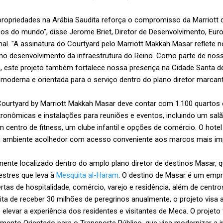
propriedades na Arábia Saudita reforça o compromisso da Marriot
os do mundo", disse Jerome Briet, Diretor de Desenvolvimento, Euro
onal. "A assinatura do Courtyard pelo Marriott Makkah Masar reflete 
no desenvolvimento da infraestrutura do Reino. Como parte de nos
0
, este projeto também fortalece nossa presença na Cidade Santa d
 moderna e orientada para o serviço dentro do plano diretor marcan
ourtyard by Marriott Makkah Masar deve contar com 1.100 quartos 
tronômicas e instalações para reuniões e eventos, incluindo um salã
 centro de fitness, um clube infantil e opções de comércio. O hote
um ambiente acolhedor com acesso conveniente aos marcos mais i
mente localizado dentro do amplo plano diretor de destinos Masar, 
estres que leva à
Mesquita al-Haram
. O destino de Masar é um emp
as de hospitalidade, comércio, varejo e residência, além de centros
ta de receber 30 milhões de peregrinos anualmente, o projeto visa a
 elevar a experiência dos residentes e visitantes de Meca. O projet