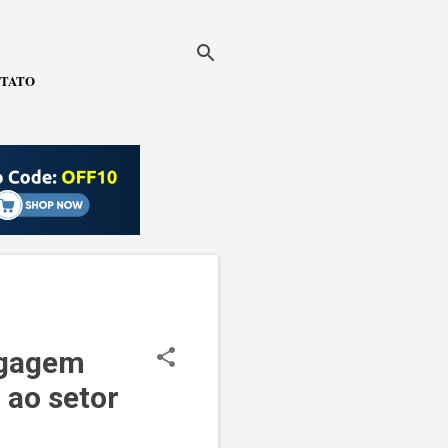
TATO
agagem
 ao setor