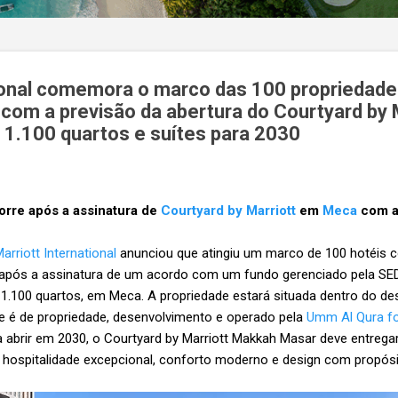
tional comemora o marco das 100 propriedade
 com a previsão da abertura do Courtyard by 
1.100 quartos e suítes para 2030
rre após a assinatura de
Courtyard by Marriott
em
Meca
com 
arriott International
anunciou que atingiu um marco de 100 hotéis 
a, após a assinatura de um acordo com um fundo gerenciado pela SE
 1.100 quartos, em Meca. A propriedade estará situada dentro do d
ue é de propriedade, desenvolvimento e operado pela
Umm Al Qura fo
ra abrir em 2030, o Courtyard by Marriott Makkah Masar deve entreg
e hospitalidade excepcional, conforto moderno e design com propós