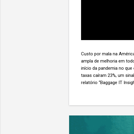
Custo por mala na América
ampla de melhoria em todo
início da pandemia no que
taxas caíram 23%, um sina
relatório “Baggage IT Insi
SITA) Porém, a questão mai
ainda custa ao setor US$ 
lucro líquido médio de ape
e cinco anulam o lucro de 