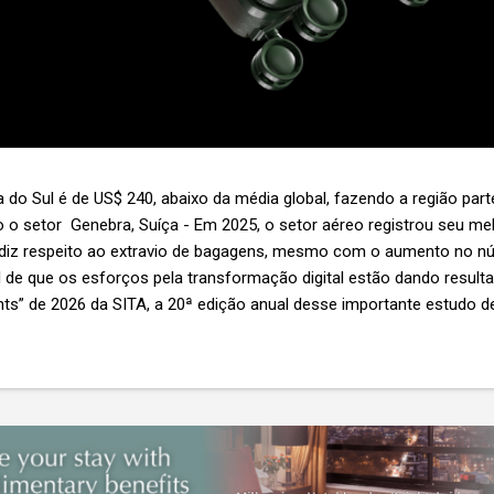
 do Sul é de US$ 240, abaixo da média global, fazendo a região par
 o setor Genebra, Suíça - Em 2025, o setor aéreo registrou seu 
 diz respeito ao extravio de bagagens, mesmo com o aumento no n
l de que os esforços pela transformação digital estão dando resul
ghts” de 2026 da SITA, a 20ª edição anual desse importante estudo de
s importante não é apenas a melhoria. É a lacuna que ainda persis
6,3 bilhões anualmente. Cada mala extraviada acarreta um custo m
nas US$ 8 por passageiro, uma mala extraviada anula o lucro de mai
um voo inteiro. O núme...