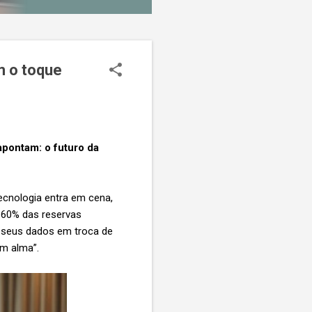
m o toque
 apontam: o futuro da
tecnologia entra em cena,
 60% das reservas
r seus dados em troca de
m alma”.