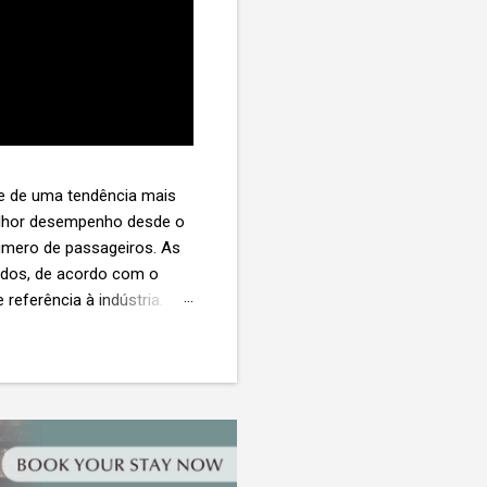
te de uma tendência mais
melhor desempenho desde o
úmero de passageiros. As
tados, de acordo com o
 referência à indústria. (©
te. O extravio de bagagens
édio de US$ 260. Com um
s de 30 assentos vendidos,