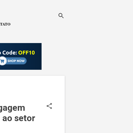
TATO
agagem
 ao setor