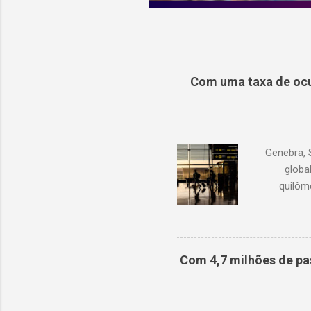
Com uma taxa de ocu
Genebra, 
globa
quilôm
demanda 
1,3% em r
com junh
Oriente M
Com 4,7 milhões de pa
de oc
doméstic
ano