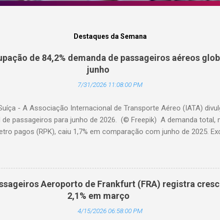
Destaques da Semana
pação de 84,2% demanda de passageiros aéreos globa
junho
7/31/2026 11:08:00 PM
Suíça - A Associação Internacional de Transporte Aéreo (IATA) div
l de passageiros para junho de 2026. (© Freepik) A demanda total,
etro pagos (RPK), caiu 1,7% em comparação com junho de 2025. Excl
diminuiu 0,6%. A capacidade total, medida em assentos-quilômetro 
elação ao ano anterior. A taxa de ocupação foi de 84,2% (-0,4 pon
o de 2025). A demanda internacional caiu 0,9% em comparação com 
édio, a demanda cresceu 1,1%. A capacidade diminuiu 0,6% em relaçã
ssageiros Aeroporto de Frankfurt (FRA) registra cres
upação foi de 84,2% (-0,2 ponto percentual em comparação com ju
2,1% em março
a contraiu 3,0% em comparação com junho de 2025. A capacidade d
4/15/2026 06:58:00 PM
 anterior. O fator de ocupação foi de 84,0% (-0,5 ponto percentual 