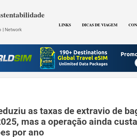
Pular para o conteúdo principal
stentabilidade
LINKS
DICAS DE VIAGEM
CON
 | Network
eduziu as taxas de extravio de b
25, mas a operação ainda custa
ões por ano