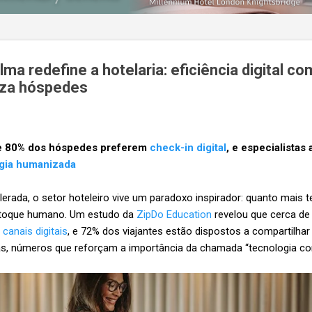
ma redefine a hotelaria: eficiência digital co
iza hóspedes
ue 80% dos hóspedes preferem
check-in digital
, e especialistas
gia humanizada
elerada, o setor hoteleiro vive um paradoxo inspirador: quanto mais 
o toque humano. Um estudo da
ZipDo Education
revelou que cerca de
r
canais digitais
, e 72% dos viajantes estão dispostos a compartilha
as, números que reforçam a importância da chamada “tecnologia co