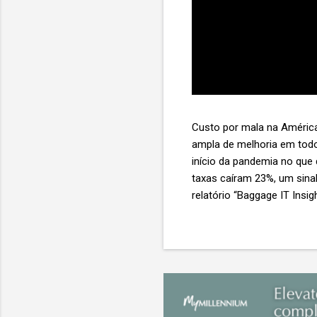
Custo por mala na América
ampla de melhoria em todo
início da pandemia no que
taxas caíram 23%, um sina
relatório “Baggage IT Insi
SITA) Porém, a questão mai
ainda custa ao setor US$ 
lucro líquido médio de ape
e cinco anulam o lucro de 