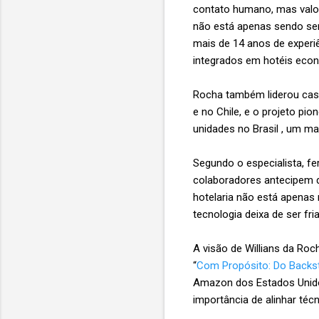
contato humano, mas valor
não está apenas sendo ser
mais de 14 anos de experi
integrados em hotéis econ
Rocha também liderou ca
e no Chile, e o projeto pio
unidades no Brasil , um m
Segundo o especialista, 
colaboradores antecipem d
hotelaria não está apena
tecnologia deixa de ser fri
A visão de Willians da Roch
“
Com Propósito: Do Backst
Amazon dos Estados Unidos 
importância de alinhar téc