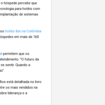
, o hóspede percebe que
tecnologia para hotéis com
a implantação de sistemas
 os
hotéis Ibis na Colômbia
hóspedes em mais de 160
al
permitem que os
atendimento. “O futuro da
se sentir. Quando a
ão”.
ios está detalhada no livro
ntre os mais vendidos na
obre liderança e a