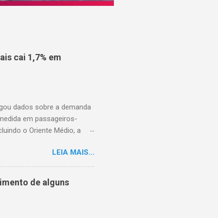
is cai 1,7% em
ulgou dados sobre a demanda
 medida em passageiros-
uindo o Oriente Médio, a
disponíveis (ASK), diminuiu
LEIA MAIS...
to percentual em comparação
junho de 2025. Excluindo o
o ao ano anterior, e o fator
cimento de alguns
nho de 2025). A demanda
iminuiu 2,4% em relação ao
em comparação com j...