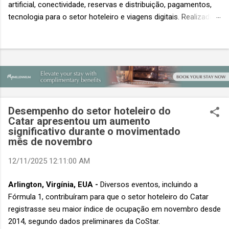
artificial, conectividade, reservas e distribuição, pagamentos,
tecnologia para o setor hoteleiro e viagens digitais. Realizada
em conjunto com a ITB Asia e a MICE Show Asia, a Travel
Tech Asia faz parte do principal evento do setor de viagens da
Ásia. Com um único Passe de Acesso Total, os visitantes
podem acessar os três eventos simultâneos A Travel Tech
Asia 2026 retorna de 21 a 23 de outubro de 2026 no Sands
Expo & Convention Centre (Nível 1), em Singapura, reunindo
fornecedores de tecnologia, empresas de viagens e
Desempenho do setor hoteleiro do
compradores para explorar as inovações que moldam o futuro
Catar apresentou um aumento
das viagens. O evento também contará com a presença de
significativo durante o movimentado
importantes nomes do setor e debates sobre as principais
mês de novembro
tendências que impulsionam a próxima geração da tecnologia
12/11/2025 12:11:00 AM
de viagens, desde inteligência artificial e transformação...
Arlington, Virgínia, EUA -
Diversos eventos, incluindo a
Fórmula 1, contribuíram para que o setor hoteleiro do Catar
registrasse seu maior índice de ocupação em novembro desde
2014, segundo dados preliminares da CoStar.