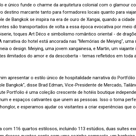
do e único funde o charme da arquitetura colonial com o glamour c
 destino marcante tanto para formadores locais quanto para viajan
e de Bangkok se inspira na era de ouro de Xangai, quando a cidad
itantes são transportados de volta a essa época evocativa por meio 
serie, toques Art Déco e simbolismo romântico oriental - de dragõe
 A narrativa do hotel está ancorada nas "Memórias de Meiying", uma 
eia o design. Meiying, uma jovem xangainesa, e Martin, um viajante
tes ilimitados do amor e da descoberta - temas refletidos em toda a 
m apresentar o estilo único de hospitalidade narrativa do Portfólio 
le Bangkok", disse Brad Edman, Vice-Presidente de Mercado, Tailân
ibute Portfolio é uma coleção crescente de hotéis boutique independe
mum e espaços cativantes que unem as pessoas. Isso o torna perf
nglor, e esperamos ajudar os visitantes a criar experiências que 
 com 116 quartos estilosos, incluindo 113 estúdios, duas suítes ex