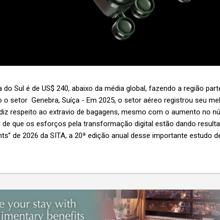
 do Sul é de US$ 240, abaixo da média global, fazendo a região par
 o setor Genebra, Suíça - Em 2025, o setor aéreo registrou seu 
 diz respeito ao extravio de bagagens, mesmo com o aumento no n
l de que os esforços pela transformação digital estão dando resul
ghts” de 2026 da SITA, a 20ª edição anual desse importante estudo de
s importante não é apenas a melhoria. É a lacuna que ainda persis
6,3 bilhões anualmente. Cada mala extraviada acarreta um custo m
nas US$ 8 por passageiro, uma mala extraviada anula o lucro de mai
um voo inteiro. O núme...