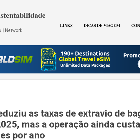
Pular para o conteúdo principal
stentabilidade
LINKS
DICAS DE VIAGEM
CON
 | Network
eduziu as taxas de extravio de b
25, mas a operação ainda custa
ões por ano