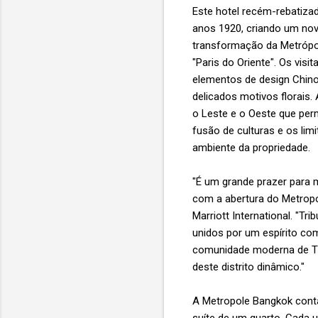
Este hotel recém-rebatiza
anos 1920, criando um novo
transformação da Metrópol
"Paris do Oriente". Os vis
elementos de design Chinoi
delicados motivos florais.
o Leste e o Oeste que perm
fusão de culturas e os limi
ambiente da propriedade.
"É um grande prazer para mi
com a abertura do Metropo
Marriott International. "Tr
unidos por um espírito co
comunidade moderna de Tho
deste distrito dinâmico."
A Metropole Bangkok conta