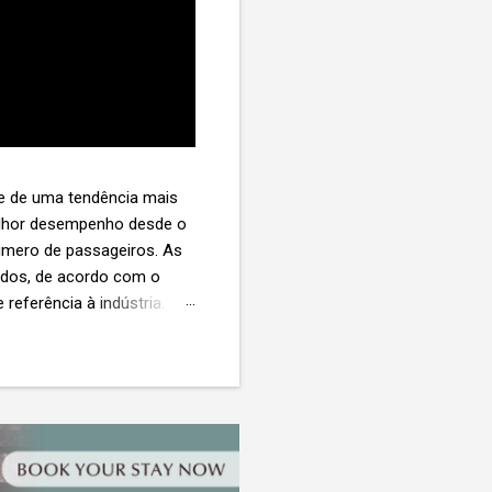
te de uma tendência mais
melhor desempenho desde o
úmero de passageiros. As
tados, de acordo com o
 referência à indústria. (©
te. O extravio de bagagens
édio de US$ 260. Com um
s de 30 assentos vendidos,