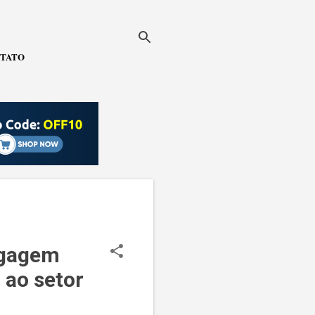
TATO
agagem
 ao setor