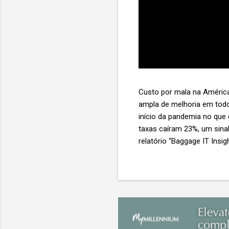
Custo por mala na América
ampla de melhoria em todo
início da pandemia no que
taxas caíram 23%, um sina
relatório “Baggage IT Insi
SITA) Porém, a questão mai
ainda custa ao setor US$ 
lucro líquido médio de ape
e cinco anulam o lucro de 