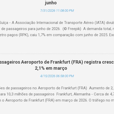
junho
7/31/2026 11:08:00 PM
Suíça - A Associação Internacional de Transporte Aéreo (IATA) div
l de passageiros para junho de 2026. (© Freepik) A demanda total,
etro pagos (RPK), caiu 1,7% em comparação com junho de 2025. Excl
diminuiu 0,6%. A capacidade total, medida em assentos-quilômetro 
elação ao ano anterior. A taxa de ocupação foi de 84,2% (-0,4 pon
o de 2025). A demanda internacional caiu 0,9% em comparação com 
édio, a demanda cresceu 1,1%. A capacidade diminuiu 0,6% em relaçã
ssageiros Aeroporto de Frankfurt (FRA) registra cres
upação foi de 84,2% (-0,2 ponto percentual em comparação com ju
2,1% em março
a contraiu 3,0% em comparação com junho de 2025. A capacidade d
4/15/2026 06:58:00 PM
 anterior. O fator de ocupação foi de 84,0% (-0,5 ponto percentual 
hões de passageiros no Aeroporto de Frankfurt (FRA) Aumento de 2
ara 10,3 milhões de passageiros Frankfurt, Alemanha - Cerca de 4,
am o Aeroporto de Frankfurt (FRA) em março de 2026. O tráfego no 
o anual de 2,1%, apesar dos impactos extraordinários resultantes de 
 geopolítica. Cerca de 100 mil passageiros no FRA foram afetados 