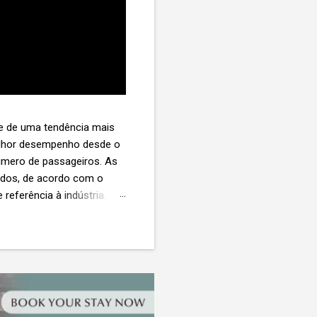
te de uma tendência mais
melhor desempenho desde o
úmero de passageiros. As
tados, de acordo com o
 referência à indústria. (©
te. O extravio de bagagens
édio de US$ 260. Com um
s de 30 assentos vendidos,