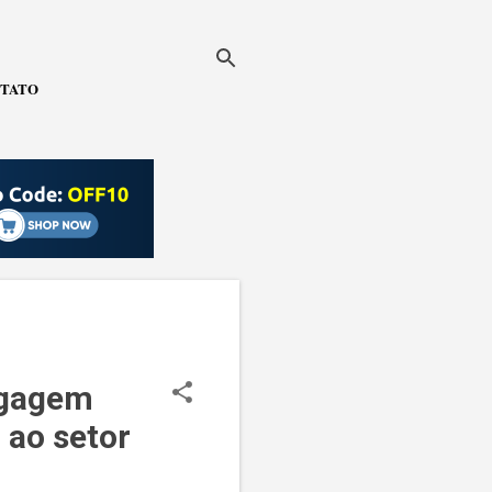
TATO
agagem
 ao setor