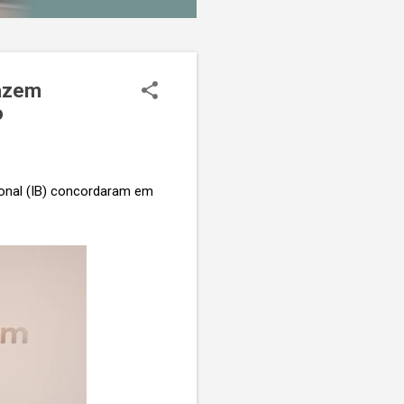
fazem
o
onal (IB) concordaram em