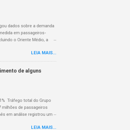
ulgou dados sobre a demanda
 medida em passageiros-
uindo o Oriente Médio, a
disponíveis (ASK), diminuiu
LEIA MAIS...
to percentual em comparação
junho de 2025. Excluindo o
o ao ano anterior, e o fator
cimento de alguns
nho de 2025). A demanda
iminuiu 2,4% em relação ao
em comparação com j...
,1% Tráfego total do Grupo
7 milhões de passageiros
mês em análise registrou um
dois dias de greve e da atual
LEIA MAIS...
pelas greves da Lufthansa que