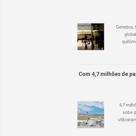
Genebra, 
globa
quilôm
demanda 
1,3% em r
com junh
Oriente M
Com 4,7 milhões de pa
de oc
doméstic
ano
4,7 mil
sobe p
utilizar
cresciment
conjuntura