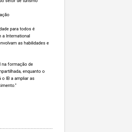
 do setor de turismo
ucação
idade para todos é
a International
envolvam as habilidades e
al na formação de
partilhada, enquanto o
o IB a ampliar as
cimento."