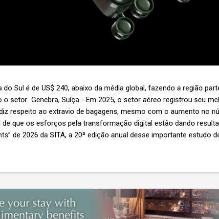
 do Sul é de US$ 240, abaixo da média global, fazendo a região par
 o setor Genebra, Suíça - Em 2025, o setor aéreo registrou seu 
 diz respeito ao extravio de bagagens, mesmo com o aumento no n
l de que os esforços pela transformação digital estão dando resul
ghts” de 2026 da SITA, a 20ª edição anual desse importante estudo de
s importante não é apenas a melhoria. É a lacuna que ainda persis
6,3 bilhões anualmente. Cada mala extraviada acarreta um custo m
nas US$ 8 por passageiro, uma mala extraviada anula o lucro de mai
um voo inteiro. O núme...