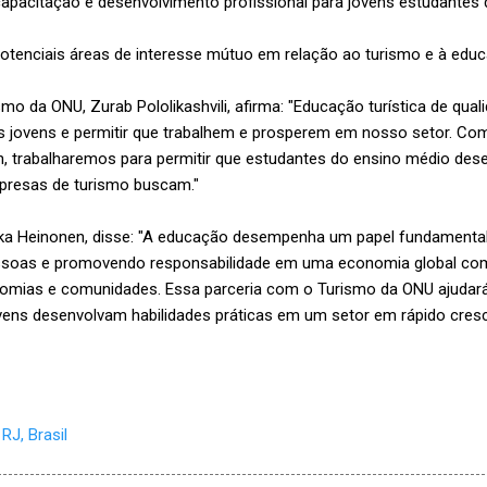
capacitação e desenvolvimento profissional para jovens estudantes
potenciais áreas de interesse mútuo em relação ao turismo e à ed
smo da ONU, Zurab Pololikashvili, afirma: "Educação turística de qual
s jovens e permitir que trabalhem e prosperem em nosso setor. Com 
n, trabalharemos para permitir que estudantes do ensino médio des
presas de turismo buscam."
-Pekka Heinonen, disse: "A educação desempenha um papel fundament
essoas e promovendo responsabilidade em uma economia global com
nomias e comunidades. Essa parceria com o Turismo da ONU ajudará 
vens desenvolvam habilidades práticas em um setor em rápido cres
RJ, Brasil