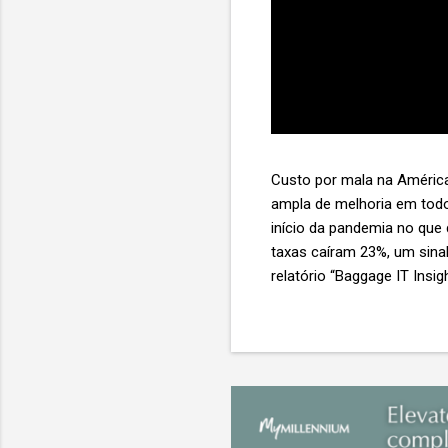
Custo por mala na América
ampla de melhoria em todo
início da pandemia no que
taxas caíram 23%, um sina
relatório “Baggage IT Insi
SITA) Porém, a questão mai
ainda custa ao setor US$ 
lucro líquido médio de ape
e cinco anulam o lucro de 