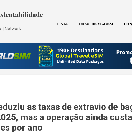
Pular para o conteúdo principal
stentabilidade
LINKS
DICAS DE VIAGEM
CON
 | Network
eduziu as taxas de extravio de b
25, mas a operação ainda custa
ões por ano