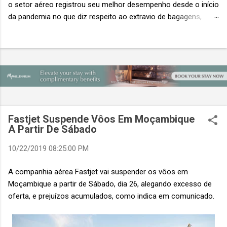
o setor aéreo registrou seu melhor desempenho desde o início
da pandemia no que diz respeito ao extravio de bagagens,
mesmo com o aumento no número de passageiros. As taxas
caíram 23%, um sinal de que os esforços pela transformação
digital estão dando resultados, de acordo com o relatório
“Baggage IT Insights” de 2026 da SITA, a 20ª edição anual
desse importante estudo de referência à indústria. (© SITA)
Porém, a questão mais importante não é apenas a melhoria. É
a lacuna que ainda persiste. O extravio de bagagens ainda
custa ao setor US$ 6,3 bilhões anualmente. Cada mala
Fastjet Suspende Vôos Em Moçambique
extraviada acarreta um custo médio de US$ 260. Com um
A Partir De Sábado
lucro líquido médio de apenas US$ 8 por passageiro, uma mala
10/22/2019 08:25:00 PM
extraviada anula o lucro de mais de 30 assentos vendidos, e
cinco anulam o lucro de um voo inteiro. O núme...
A companhia aérea Fastjet vai suspender os vôos em
Moçambique a partir de Sábado, dia 26, alegando excesso de
oferta, e prejuízos acumulados, como indica em comunicado.